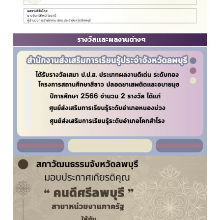
รางวัลเเละผลงานต่างๆ