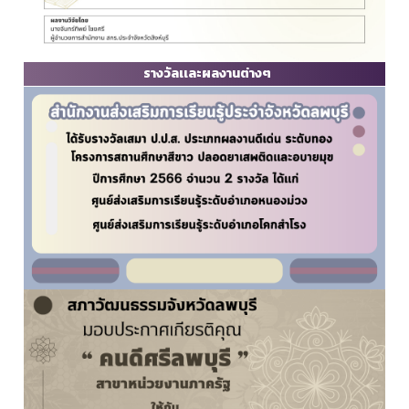
รางวัลเเละผลงานต่างๆ